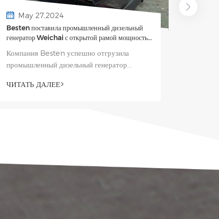
Jul
May 27,2024
Besten 
Besten поставила промышленный дизельный
генера
генератор Weichai с открытой рамой мощностью
300 кВт в Нигерию
Компан
Компания Besten успешно отгрузила
экспор
промышленный дизельный генератор
дизель
Weichai открытого типа мощностью 300
ЧИТАТ
ЧИТАТЬ ДАЛЕЕ
устрой
кВт заказчику в Нигерии. Этот мощный
двигат
генератор предназначен для обеспечения
течение
надежного резервного...