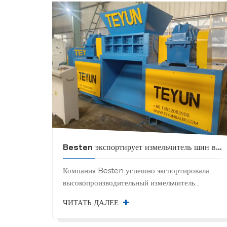
Besten экспортирует измельчитель шин в Мексику
Компания Besten успешно экспортировала
высокопроизводительный измельчитель
автомобильных шин своему партнеру по
ЧИТАТЬ ДАЛЕЕ
переработке отходов в Мексике.Эта поставка
знаменует собой важный шаг в расширении