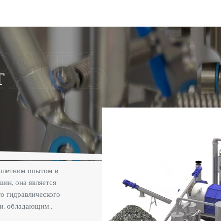
Т
олетним опытом в
ин, она является
о гидравлического
ки, обладающим
оизводственным