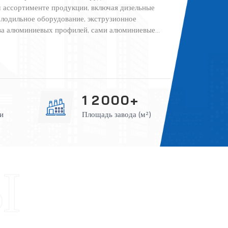
 ассортименте продукции, включая дизельные
лодильное оборудование, экструзионное
ва алюминиевых профилей, сами алюминиевые
ортируется по всему миру. Благодаря собственному
офессиональной технической команды и отдела
ое качество продукции и надёжное обслуживание.
иям, эффективности и удовлетворенности
ым партнёром на мировом рынке промышленного
hinery мы стремимся обеспечить высочайшее
1
2
0
0
0
+
до решения.Техническая командаПеред заказом мы
и
Площадь завода (м²)
кие требования и предлагаем индивидуальный
альная команда по продажам поможет вам в
с продукцией, условиями ведения бизнеса,
становкеНезависимо от того, выполняется ли
а рубежом, мы можем направить инженеров для
ва по установке.Послепродажное
горячая линия; Пожизненная онлайн-поддержка;
 рабочего времени.