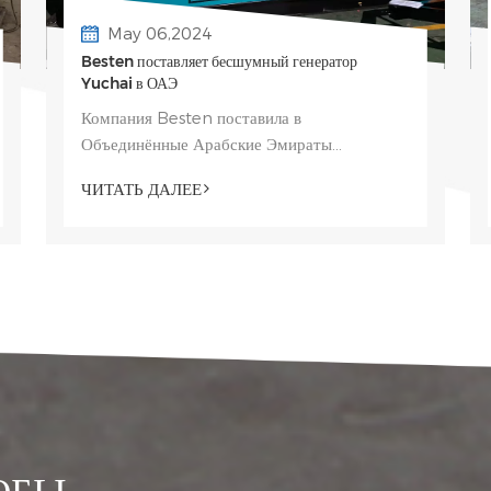
May 06,2024
Besten поставляет бесшумный генератор
Yuchai в ОАЭ
Компания Besten поставила в
Объединённые Арабские Эмираты
бесшумный дизельный генератор Yuchai,
ЧИТАТЬ ДАЛЕЕ
повышающий надёжность электроснабжения
предприятий в Дубае, чувствительных к
шуму. Этот агрегат сочетает...