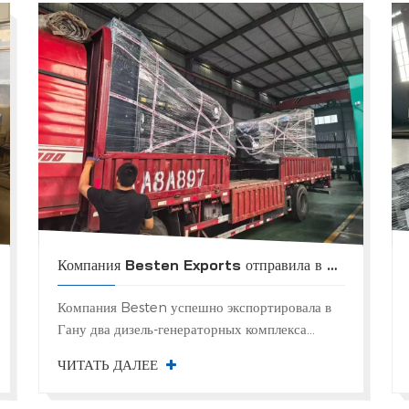
Компания Besten Exports отправила в Гану два дизельных генератора открытой рамы мощностью 1000 кВА каждый.
Компания Besten успешно экспортировала в
Гану два дизель-генераторных комплекса
открытого типа мощностью 1000 кВА каждый.
ЧИТАТЬ ДАЛЕЕ
Эта поставка знаменует собой важный шаг в
обеспечении надежных и мощных решени...