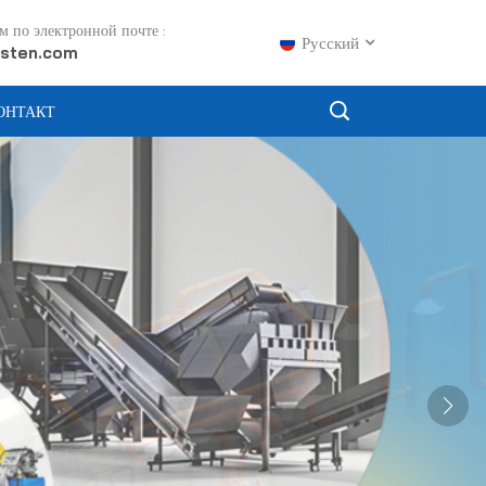
 по электронной почте :
Русский
sten.com
ОНТАКТ
English
Français
Русский
Español
Português
عربي
日语