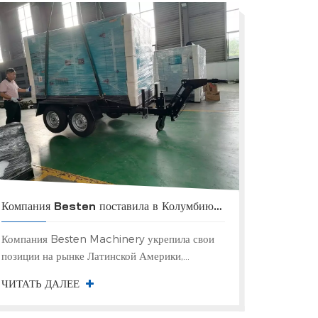
Компания Besten поставила в Колумбию мобильный генератор Cummins мощностью 150 кВт.
Компания Besten Machinery укрепила свои
позиции на рынке Латинской Америки,
успешно осуществив поставку в Колумбию
ЧИТАТЬ ДАЛЕЕ
мобильного дизель-генераторного комплекса
мощностью 150 кВт. Этот агрегат с двигателе...