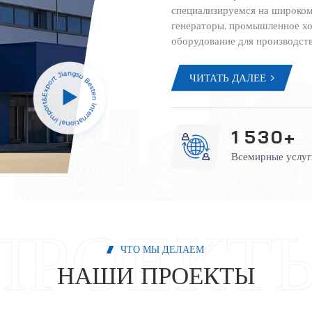
специализируемся на широком
генераторы, промышленное хо
оборудование для производст
профили и т.д., которая эксп
производству и поддержке пр
ЧИТАТЬ ДАЛЕЕ
продаж мы гарантируем высок
Наша приверженность инновац
клиентов сделала нас надёжн
оборудования. В Besten Mac
1
5
3
0
+
качество — от производства 
Всемирные услуг
учитываем все ваши техничес
план.Отдел продажПрофессион
решении вопросов, связанных 
доставкой и т. д.Команда по у
монтаж в вашей стране или з
оказания помощи и руководст
ЧТО МЫ ДЕЛАЕМ
обслуживаниеКруглосуточная 
НАШИ ПРОЕКТЫ
Гарантия один год/1000 часов