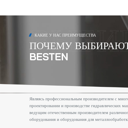
глоба...
КАКИЕ У НАС ПРЕИМУЩЕСТВА
ПОЧЕМУ ВЫБИРАЮ
BESTEN
Являясь профессиональным производителем с мног
проектировании и производстве гидравлических маш
ведущим отечественным производителем различног
оборудования и оборудования для металлообработ
мощным техническим потенциалом, передовым пр