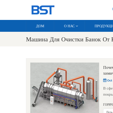
ДОМ
О НАС
ПРОДУКЦ
Машина Для Очистки Банок От 
Почем
химич
Oct 
В сфе
покры
десят
ГОРЯЧ
решен
краск
Печь