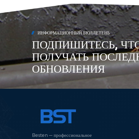
необх
Техни
включ
долго
ИНФОРМАЦИОННЫЙ БЮЛЛЕТЕНЬ
метал
ПОДПИШИТЕСЬ, ЧТ
униве
метал
ПОЛУЧАТЬ ПОСЛЕД
компо
настр
ОБНОВЛЕНИЯ
разли
делае
включ
перер
Энерг
энерг
эффек
тепла
снижа
Besten — профессиональное
проце