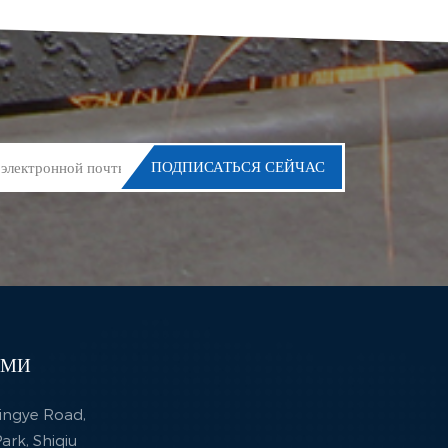
АМИ
 Xingye Road,
ark, Shiqiu