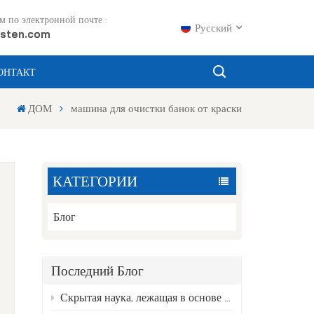
 по электронной почте :
Русский
sten.com
ОНТАКТ
English
ДОМ
машина для очистки банок от краски
Français
Русский
КАТЕГОРИИ
Español
Português
Блог
عربي
Последний Блог
日语
Скрытая наука, лежащая в основе чистоты переработанных алюминиевых банок.