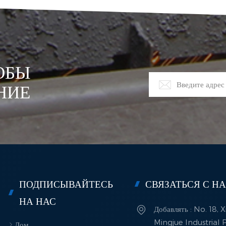
одимость вмешательства квалифицированного оператора.
ческое обслуживание также не представляет сложности и обычно
ает в себя регулярные проверки и базовый ремонт для обеспечения
срочной и надежной работы. ​4Подходит практически для любых
лических деталей. Главное преимущество этих печей — их
ОБЫ
рсальность. Они могут быть адаптированы для обработки
лических деталей различной формы и размера, от мелких
НИЕ
нентов до крупных конструкционных элементов. Благодаря точной
ойке параметров оборудования, можно эффективно обрабатывать
чные материалы и типы покрытий. Такая широкая адаптивность
т технологию полезной во многих отраслях промышленности,
ая автомобилестроение, аэрокосмическую промышленность,
аботку металлов и общую металлообработку. ​5.
оэффективность и экономичность. Хотя нагрев печи требует
ии, современные непрерывные конструкции созданы для повышения
ПОДПИСЫВАЙТЕСЬ
СВЯЗАТЬСЯ С Н
тивности. Усовершенствованные системы изоляции и рекуперации
НА НАС
 улавливают и повторно используют тепло внутри печи, значительно
Добавлять : No. 18,
я энергопотребление. Кроме того, горючие газы, образующиеся в
Mingjue Industrial P
ссе удаления краски, часто можно улавливать и использовать в
Дом