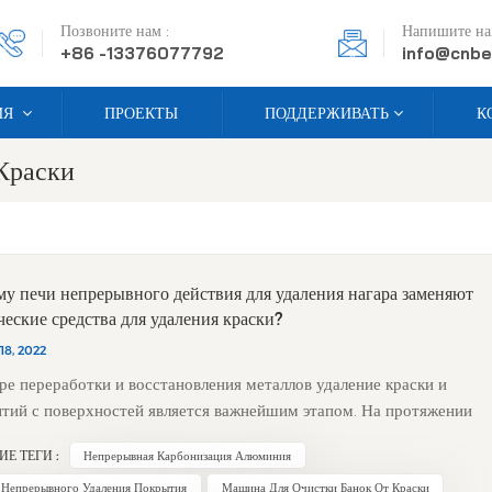
Позвоните нам :
Напишите нам
+86 -13376077792
info@cnbe
ИЯ
ПРОЕКТЫ
ПОДДЕРЖИВАТЬ
К
Краски
у печи непрерывного действия для удаления нагара заменяют
еские средства для удаления краски?
18, 2022
ре переработки и восстановления металлов удаление краски и
тий с поверхностей является важнейшим этапом. На протяжении
илетий химические средства для удаления краски были основным
ИЕ ТЕГИ :
Непрерывная Карбонизация Алюминия
ием. Однако сегодня печи непрерывного действия для удаления
и быстро становятся предпочтительным выбором, предлагая
 Непрерывного Удаления Покрытия
Машина Для Очистки Банок От Краски