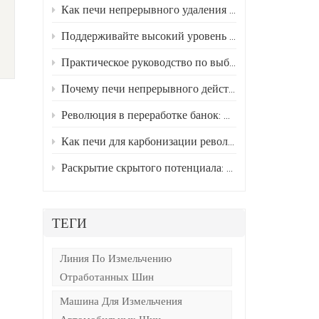
Как печи непрерывного удаления покрытия революционизируют переработку алюминиевых банок
р
Поддерживайте высокий уровень прибыли: 5 профессиональных советов по обслуживанию лезвий измельчителя шин
Практическое руководство по выбору подходящего промышленного измельчителя шин
и
Почему печи непрерывного действия для удаления нагара заменяют химические средства для удаления краски?
Революция в переработке банок: процесс удаления краски и карбонизации.
Как печи для карбонизации революционизируют переработку алюминиевых банок
Раскрытие скрытого потенциала: важность удаления краски при переработке алюминиевых банок
ТЕГИ
Линия По Измельчению
Отработанных Шин
Машина Для Измельчения
Автомобильных Шин